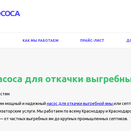
ОСОСА
КАК МЫ РАБОТАЕМ
ПРАЙС-ЛИСТ
Д
асоса для откачки выгребн
остям
дим мощный и надежный
насос для откачки выгребной ямы
или септ
изаторские услуги. Мы работаем по всему Краснодару и Краснодар
— от частных выгребных ям до крупных промышленных септиков.