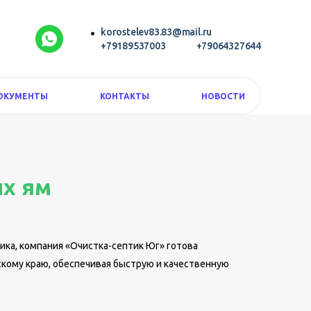
korostelev83.83@mail.ru
+79189537003
+79064327644
ОКУМЕНТЫ
КОНТАКТЫ
НОВОСТИ
ых ям
ика, компания «Очистка-септик Юг» готова
скому краю, обеспечивая быструю и качественную